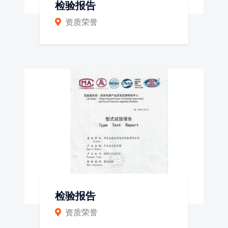
检验报告
资质荣誉
检验报告
资质荣誉