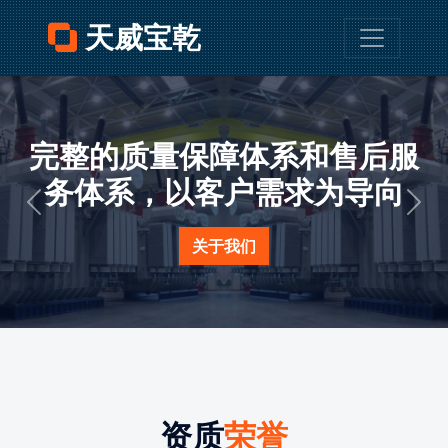
天威宝乾
完整的质量保障体系和售后服
务体系，以客户需求为导向
Previous
Next
关于我们
资质
荣誉