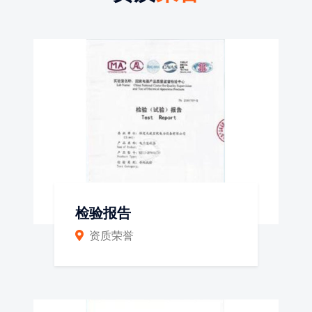
检验报告
资质荣誉